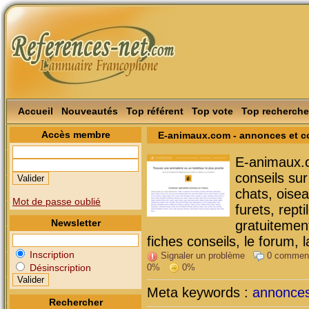
Accueil
Nouveautés
Top référent
Top vote
Top recherche
Accès membre
E-animaux.com - annonces et c
E-animaux.c
conseils su
chats, oisea
Mot de passe oublié
furets, rept
Newsletter
gratuitemen
fiches conseils, le forum, 
Inscription
Signaler un problème
0 commen
0%
0%
Désinscription
Meta keywords :
annonce
Rechercher