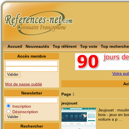
Accueil
Nouveautés
Top référent
Top vote
Top recherche
Accès membre
Votre publ
Ac
Mot de passe oublié
Newsletter
Page
1
jeujouet
Inscription
Jeujouet : moulin
Désinscription
bois - jeux en bo
voiture a p ...
Rechercher