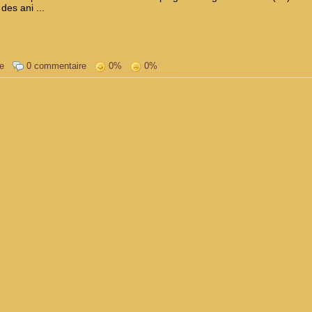
es ani ...
e
0 commentaire
0%
0%