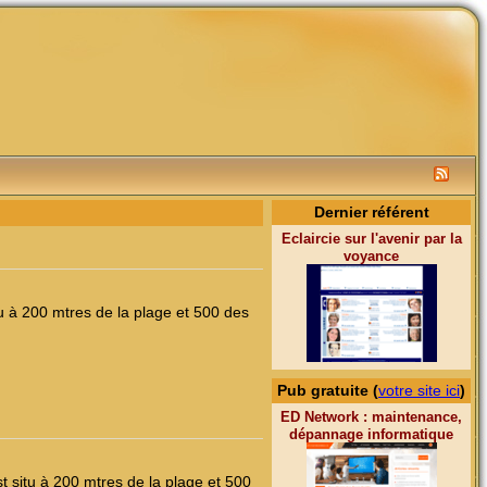
Dernier référent
Eclaircie sur l'avenir par la
voyance
u à 200 mtres de la plage et 500 des
Pub gratuite (
votre site ici
)
ED Network : maintenance,
dépannage informatique
t situ à 200 mtres de la plage et 500