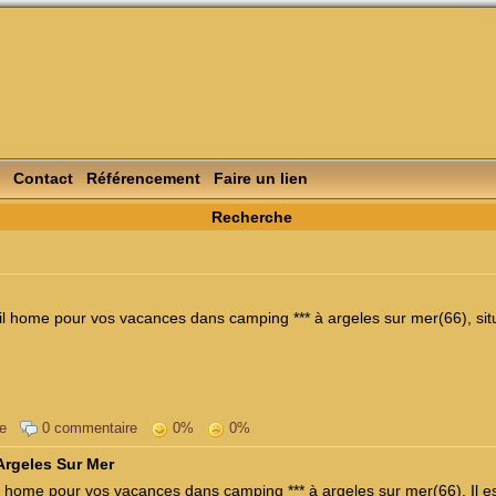
Contact
Référencement
Faire un lien
Recherche
l home pour vos vacances dans camping *** à argeles sur mer(66), sit
e
0 commentaire
0%
0%
Argeles Sur Mer
l home pour vos vacances dans camping *** à argeles sur mer(66). Il es