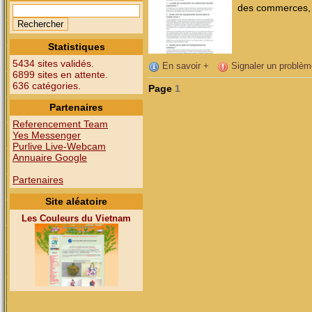
des commerces, d
Statistiques
5434 sites validés.
En savoir +
Signaler un problèm
6899 sites en attente.
636 catégories.
Page
1
Partenaires
Referencement Team
Yes Messenger
Purlive Live-Webcam
Annuaire Google
Partenaires
Site aléatoire
Les Couleurs du Vietnam