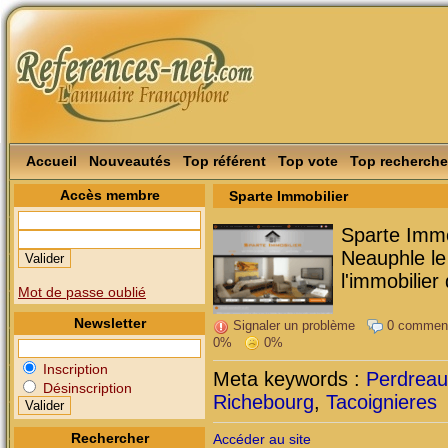
Accueil
Nouveautés
Top référent
Top vote
Top recherche
Accès membre
Sparte Immobilier
Sparte Immo
Neauphle le
l'immobilie
Mot de passe oublié
Newsletter
Signaler un problème
0 commen
0%
0%
Inscription
Meta keywords :
Perdreauv
Désinscription
Richebourg
,
Tacoignieres
Rechercher
Accéder au site